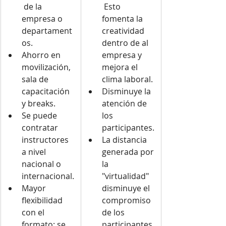
 de la 
 Esto 
empresa o 
fomenta la 
departament
creatividad 
os.
dentro de al 
Ahorro en 
empresa y 
movilización, 
mejora el 
sala de 
clima laboral.
capacitación 
Disminuye la 
y breaks.
atención de 
Se puede 
los 
contratar 
participantes.
instructores 
La distancia 
a nivel 
generada por 
nacional o 
la 
internacional.
"virtualidad" 
Mayor 
disminuye el 
flexibilidad 
compromiso 
con el 
de los 
formato: se 
participantes 