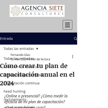
Entrada
Todas las entradas
Fernando Glas
Todas las entradas
12 mar 2024
3 min de lectura
Cómo crear tu plan de
Selección de Personal
capacitación anual en el
Cómo conseguir empleo
2024
Capacitación continua
head hunting
¿Online o presencial? ¿Cómo medir la 
reclutamiento
eficacia de mi plan de capacitación? 
¿Qué metodología usar?
assessment center