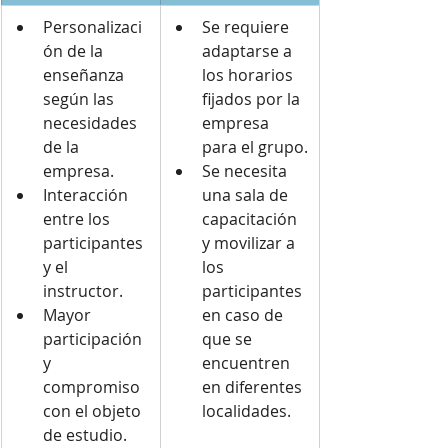
Personalizaci
Se requiere 
ón de la 
adaptarse a 
enseñanza 
los horarios 
según las 
fijados por la 
necesidades 
empresa 
de la 
para el grupo.
empresa.
Se necesita 
Interacción 
una sala de 
entre los 
capacitación 
participantes 
y movilizar a 
y el 
los 
instructor.
participantes 
Mayor 
en caso de 
participación 
que se 
y 
encuentren 
compromiso 
en diferentes 
con el objeto 
localidades.
de estudio.