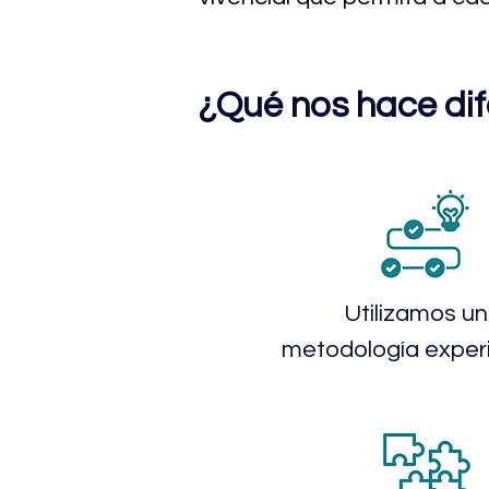
¿Qué nos hace dif
​Utilizamos u
metodología experi