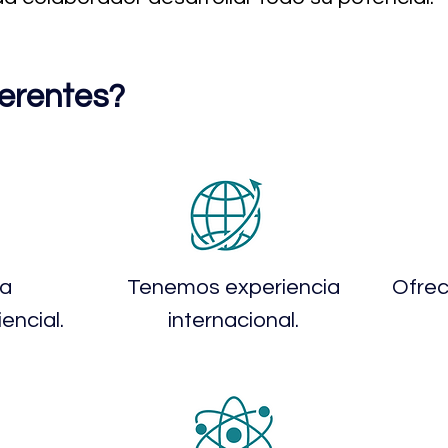
erentes?
na
​Tenemos experiencia
​Ofre
encial.
internacional.