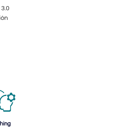
 3.0
ión
hing